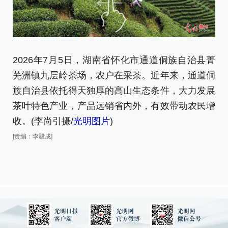
2026年7月5日，湖南省怀化市通道侗族自治县菁
2
芜洲镇九层岭茶场，农户在采茶。近年来，通道侗
芜
族自治县依托得天独厚的高山生态条件，大力发展
族
茶叶特色产业，产品远销省内外，有效带动农民增
茶
收。(李尚引摄/
光明图片
)
收
[责编：李毅成]
[责