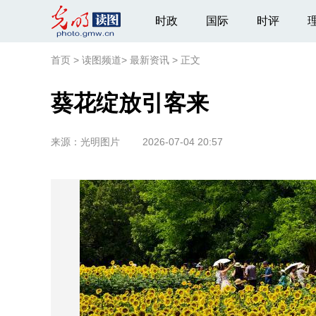
时政
国际
时评
首页
>
读图频道
>
最新资讯
>
正文
葵花绽放引客来
来源：
光明图片
2026-07-04 20:57