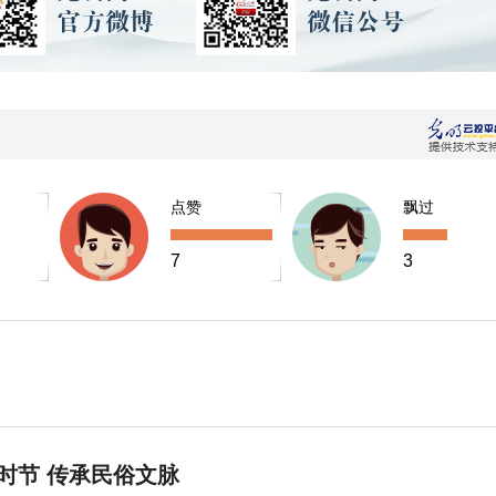
点赞
飘过
7
3
时节 传承民俗文脉