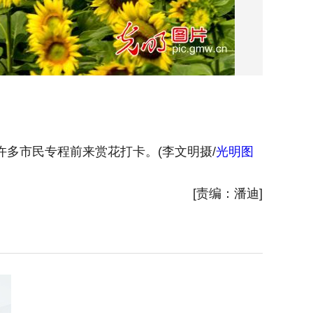
多市民专程前来赏花打卡。(李文明摄/
光明图
2026
片
)
[责编：潘迪]