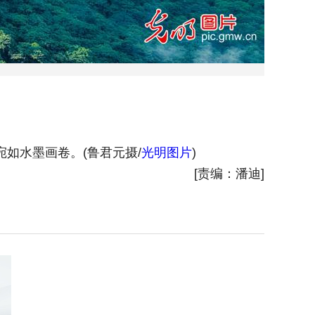
如水墨画卷。(鲁君元摄/
光明图片
)
[责编：潘迪]