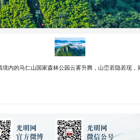
镇境内的马仁山国家森林公园云雾升腾，山峦若隐若现，宛