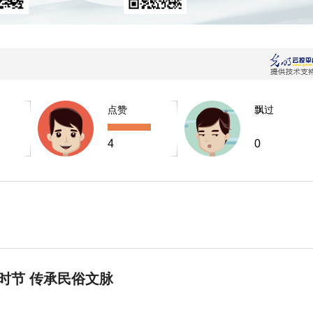
点赞
飘过
4
0
时节 传承民俗文脉