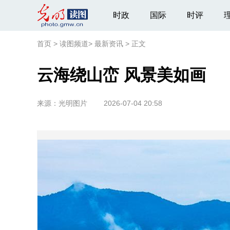
时政
国际
时评
首页
>
读图频道
>
最新资讯
>
正文
云海绕山峦 风景美如画
来源：
光明图片
2026-07-04 20:58