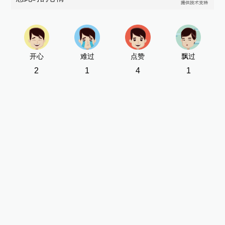
开心
难过
点赞
飘过
2
1
4
1