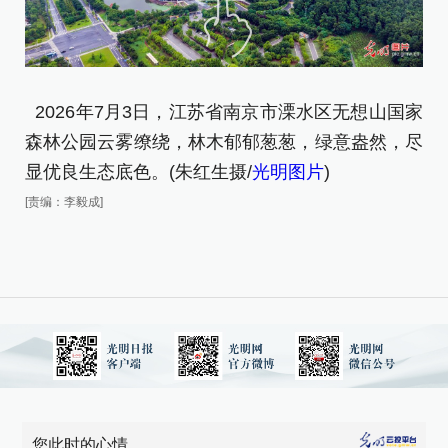
2
森
2026年7月3日，江苏省南京市溧水区无想山国家
显
森林公园云雾缭绕，林木郁郁葱葱，绿意盎然，尽
[责
显优良生态底色。(朱红生摄/
光明图片
)
[责编：李毅成]
您此时的心情