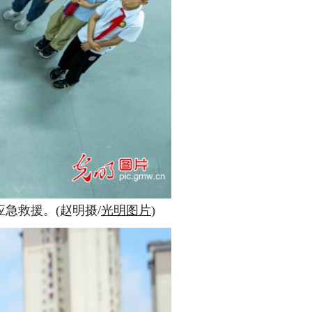
急救援。(赵明摄/
光明图片
)