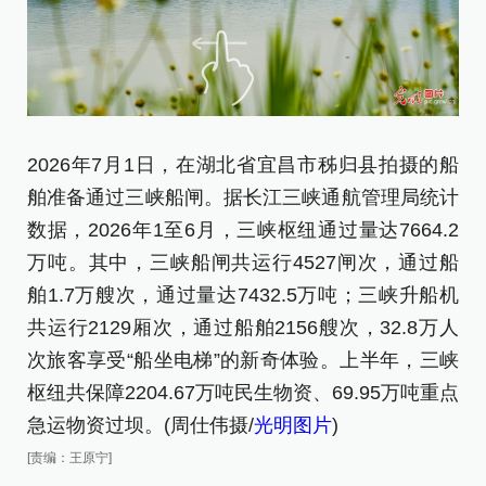
2026年7月1日，在湖北省宜昌市秭归县拍摄的船
2
舶准备通过三峡船闸。据长江三峡通航管理局统计
准
数据，2026年1至6月，三峡枢纽通过量达7664.2
合
万吨。其中，三峡船闸共运行4527闸次，通过船
[责
舶1.7万艘次，通过量达7432.5万吨；三峡升船机
共运行2129厢次，通过船舶2156艘次，32.8万人
次旅客享受“船坐电梯”的新奇体验。上半年，三峡
枢纽共保障2204.67万吨民生物资、69.95万吨重点
急运物资过坝。(周仕伟摄/
光明图片
)
[责编：王原宁]