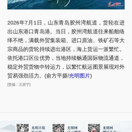
2026年7月1日，山东青岛胶州湾航道，货轮在进
2
出山东港口青岛港。当日，胶州湾航道往来船舶络
船
绎不绝，满载外贸集装箱、进口原油、铁矿石等大
[责
宗商品的货轮持续进出港区，海上货运一派繁忙。
依托港口区位优势，当地持续畅通国际物流通道，
稳定外贸货物中转运力，以繁忙航运图景展现对外
贸易强劲活力。(俞方平摄/
光明图片
)
[责编：王原宁]