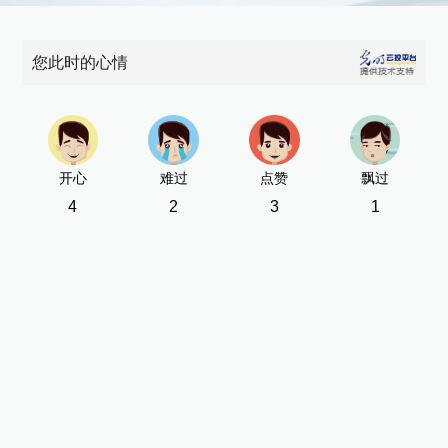
您此时的心情
开心
难过
点赞
飘过
4
2
3
1