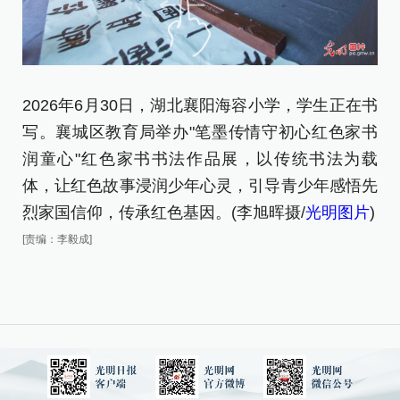
2026年6月30日，湖北襄阳海容小学，学生正在书
2
写。襄城区教育局举办"笔墨传情守初心红色家书
读
润童心"红色家书书法作品展，以传统书法为载
红
体，让红色故事浸润少年心灵，引导青少年感悟先
法
烈家国信仰，传承红色基因。(李旭晖摄/
光明图片
)
感
明
[责编：李毅成]
[责