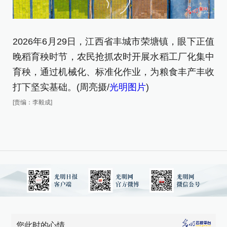
2
2026年6月29日，江西省丰城市荣塘镇，眼下正值
晚
晚稻育秧时节，农民抢抓农时开展水稻工厂化集中
育
育秧，通过机械化、标准化作业，为粮食丰产丰收
打
打下坚实基础。(周亮摄/
光明图片
)
[责
[责编：李毅成]
您此时的心情