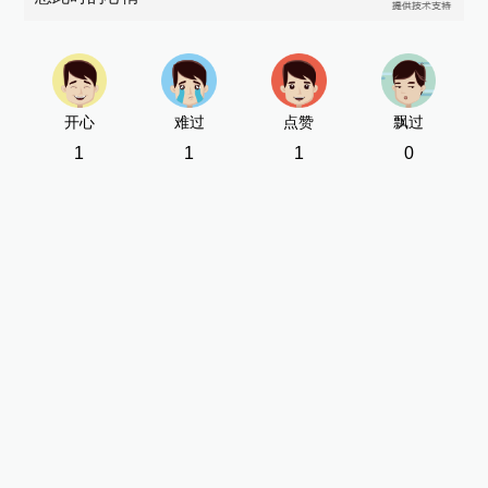
开心
难过
点赞
飘过
1
1
1
0