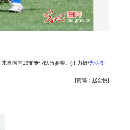
来自国内16支专业队伍参赛。(王力摄/
光明图
2026
图片
)
[责编：赵金悦]