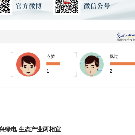
点赞
飘过
1
2
兴绿电 生态产业两相宜