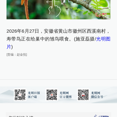
2
2026年6月27日，安徽省黄山市徽州区西溪南村，
的
寿带鸟正在给巢中的雏鸟喂食。(施亚磊摄/
光明图
金
片
)
[责
[责编：赵金悦]