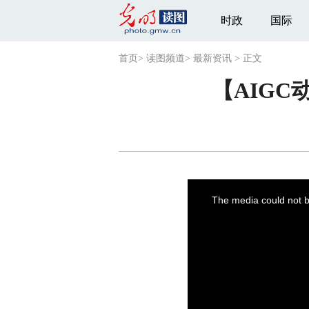
时政
国际
首页
>
读图频道
>
最新资讯
>
正文
【AIG
This
is
a
The media could not be
modal
window.