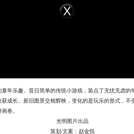
Video
Player
is
loading.
年乐趣。昔日简单的传统小游戏，装点了无忧无虑的年
收获成长。新旧图景交相辉映，变化的是玩乐的形式，不
好画卷。
光明图片出品
策划/文案：赵金悦