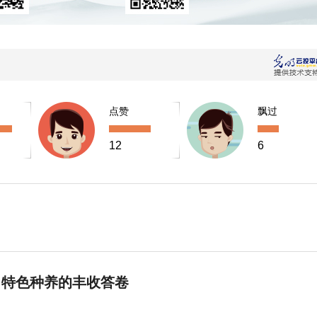
点赞
飘过
12
6
 特色种养的丰收答卷