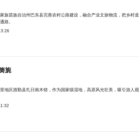
家族苗族自治州巴东县完善农村公路建设，融合产业文旅物流，把乡村道
通路。
13:26
旖旎
里地区措勤县扎日南木错，作为国家级湿地，高原风光壮美，吸引游人观
11:32