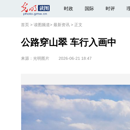
时政
国际
时评
首页
>
读图频道
>
最新资讯
>
正文
公路穿山翠 车行入画中
来源：
光明图片
2026-06-21 18:47