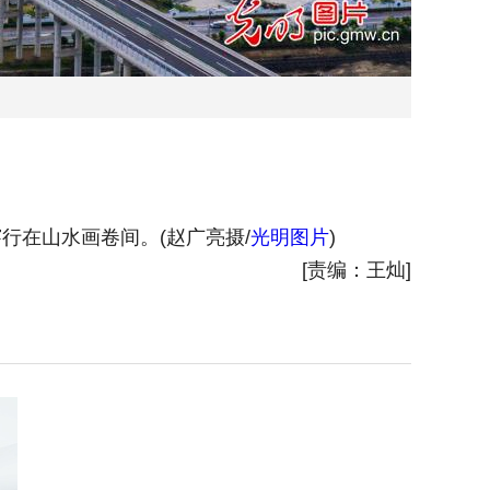
行在山水画卷间。(赵广亮摄/
光明图片
)
2026
[责编：王灿]