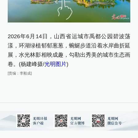
2026年6月14日，山西省运城市禹都公园碧波荡
2
漾，环湖绿植郁郁葱葱，蜿蜒步道沿着水岸曲折延
漾
展，水光林影相映成趣，勾勒出秀美的城市生态画
展
卷。(杨建峰摄/
光明图片
)
卷
[责编：李毅成]
[责