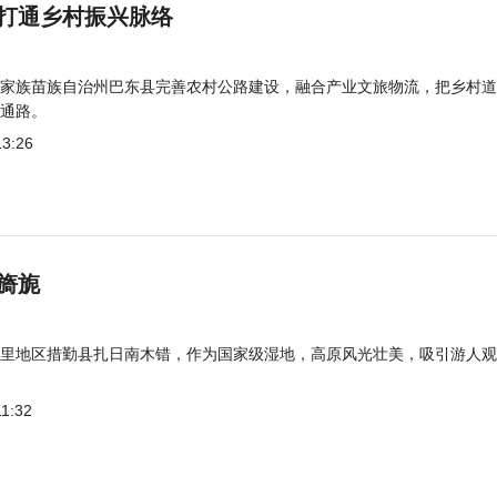
打通乡村振兴脉络
家族苗族自治州巴东县完善农村公路建设，融合产业文旅物流，把乡村道
通路。
13:26
旖旎
里地区措勤县扎日南木错，作为国家级湿地，高原风光壮美，吸引游人观
11:32