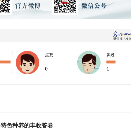
点赞
飘过
0
1
 特色种养的丰收答卷