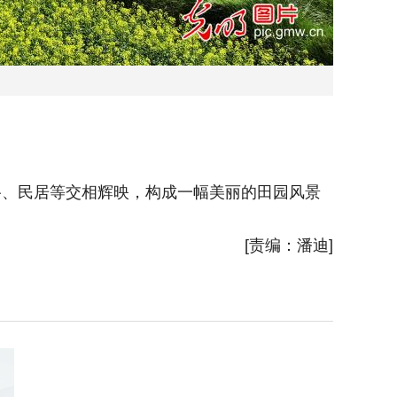
路、民居等交相辉映，构成一幅美丽的田园风景
2026
画卷。(
[责编：潘迪]