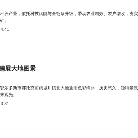
种养产业，依托科技赋能与全链条升级，带动农业增效、农户增收，夯实
础。
14:41
铺展大地图景
鄂尔多斯市鄂托克前旗城川镇北大池盐湖色彩绚丽，历史悠久，独特景致
来观光。
13:31