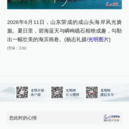
2026年6月11日，山东荣成的成山头海岸风光旖
旎。夏日里，碧海蓝天与嶙峋礁石相映成趣，勾勒
出一幅壮美的海滨画卷。(杨志礼摄/
光明图片
)
[责编：王灿]
您此时的心情