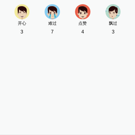
开心
难过
点赞
飘过
3
7
4
3