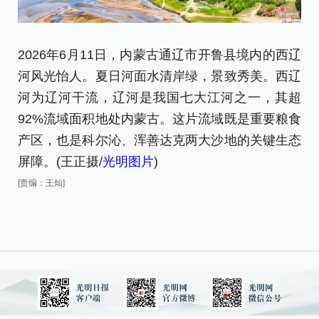
2
2026年6月11日，内蒙古通辽市开鲁县境内的西辽
河
河风光怡人。夏日河面水清岸绿，景致秀美。西辽
正
河为辽河干流，辽河是我国七大江河之一，其超
92%流域面积地处内蒙古。这片流域既是重要粮食
[责
产区，也是科尔沁、浑善达克两大沙地的关键生态
屏障。(王正摄/
光明图片
)
[责编：王灿]