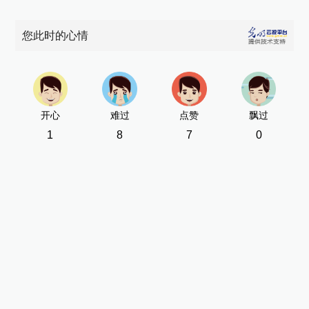
您此时的心情
开心
难过
点赞
飘过
1
8
7
0