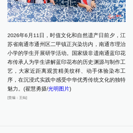
2026年6月11日，时值文化和自然遗产日前夕，江
2
苏省南通市通州区二甲镇正兴染坊内，南通市理治
染
小学的学生开展研学活动。国家级非遗南通蓝印花
作
布传承人为学生讲解蓝印花布的历史渊源与制作工
[责
艺，大家近距离观赏精美纹样、动手体验染布工
序，在沉浸式实践中感受中华优秀传统文化的独特
魅力。(翟慧勇摄/
光明图片
)
[责编：王灿]