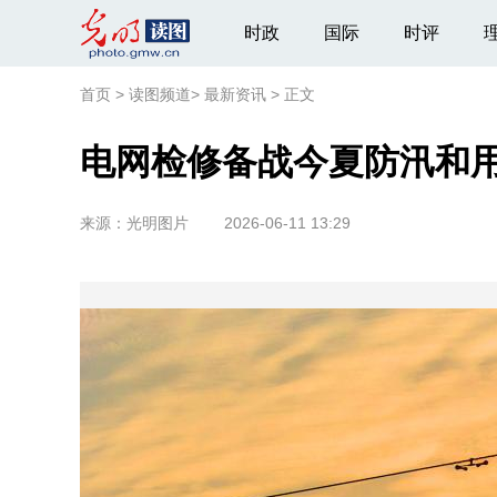
时政
国际
时评
首页
>
读图频道
>
最新资讯
>
正文
电网检修备战今夏防汛和
来源：
光明图片
2026-06-11 13:29