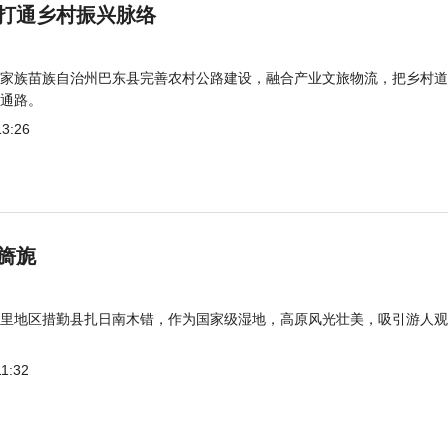
打通乡村振兴脉络
家族苗族自治州巴东县完善农村公路建设，融合产业文旅物流，把乡村道
通路。
13:26
旖旎
里地区措勤县扎日南木错，作为国家级湿地，高原风光壮美，吸引游人观
11:32