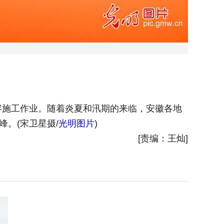
容施工作业。随着炎夏和汛期的来临，安徽各地
2026
。(宋卫星摄/
光明图片
)
[责编：王灿]