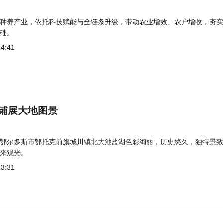
种养产业，依托科技赋能与全链条升级，带动农业增效、农户增收，夯实
础。
14:41
铺展大地图景
鄂尔多斯市鄂托克前旗城川镇北大池盐湖色彩绚丽，历史悠久，独特景致
来观光。
13:31