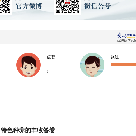
点赞
飘过
0
1
 特色种养的丰收答卷