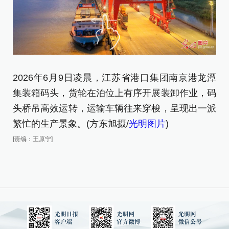
2026年6月9日凌晨，江苏省港口集团南京港龙潭
2
集装箱码头，货轮在泊位上有序开展装卸作业，码
集
头桥吊高效运转，运输车辆往来穿梭，呈现出一派
[责
繁忙的生产景象。(方东旭摄/
光明图片
)
[责编：王原宁]