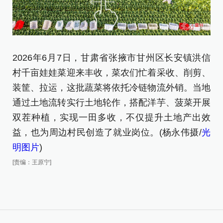
2026年6月7日，甘肃省张掖市甘州区长安镇洪信
2
村千亩娃娃菜迎来丰收，菜农们忙着采收、削剪、
村
装筐、拉运，这批蔬菜将依托冷链物流外销。当地
装
通过土地流转实行土地轮作，搭配洋芋、菠菜开展
[责
双茬种植，实现一田多收，不仅提升土地产出效
益，也为周边村民创造了就业岗位。(杨永伟摄/
光
明图片
)
[责编：王原宁]