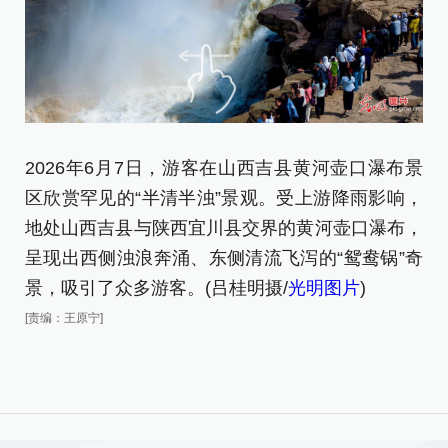
2026年6月7日，游客在山西吉县黄河壶口瀑布景
2
区欣赏罕见的“半清半浊”景观。受上游降雨影响，
罕
地处山西吉县与陕西宜川县交界的黄河壶口瀑布，
[责
呈现出西侧浊浪奔涌、东侧清流飞泻的“鸳鸯锅”奇
景，吸引了众多游客。(吕桂明摄/
光明图片
)
[责编：王原宁]