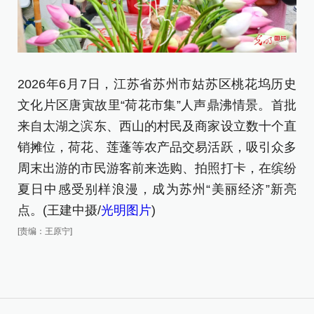
2026年6月7日，江苏省苏州市姑苏区桃花坞历史
2
文化片区唐寅故里“荷花市集”人声鼎沸情景。首批
文
来自太湖之滨东、西山的村民及商家设立数十个直
摄/
销摊位，荷花、莲蓬等农产品交易活跃，吸引众多
[责
周末出游的市民游客前来选购、拍照打卡，在缤纷
夏日中感受别样浪漫，成为苏州“美丽经济”新亮
点。(王建中摄/
光明图片
)
[责编：王原宁]