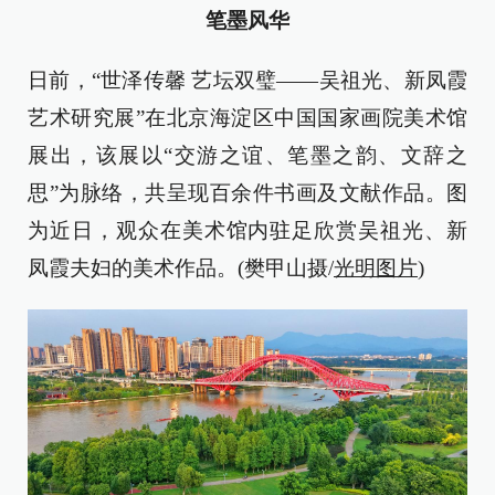
笔墨风华
日前，“世泽传馨 艺坛双璧——吴祖光、新凤霞
艺术研究展”在北京海淀区中国国家画院美术馆
展出，该展以“交游之谊、笔墨之韵、文辞之
思”为脉络，共呈现百余件书画及文献作品。图
为近日，观众在美术馆内驻足欣赏吴祖光、新
凤霞夫妇的美术作品。(樊甲山摄/
光明图片
)