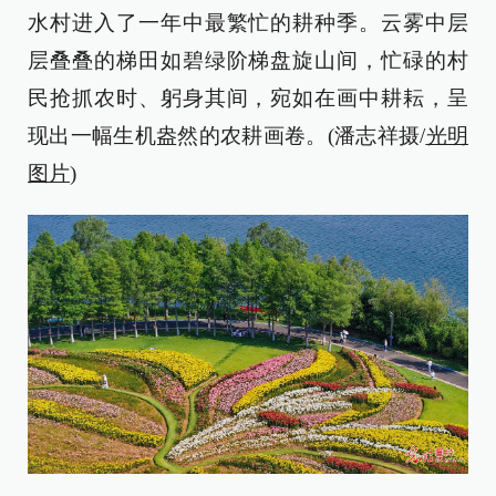
水村进入了一年中最繁忙的耕种季。云雾中层
层叠叠的梯田如碧绿阶梯盘旋山间，忙碌的村
民抢抓农时、躬身其间，宛如在画中耕耘，呈
现出一幅生机盎然的农耕画卷。(潘志祥摄/
光明
图片
)