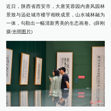
近日，陕西省西安市，大唐芙蓉园内唐风园林
景致与远处城市楼宇相映成景，山水城林融为
一体，勾勒出一幅清新秀美的生态画卷。(薛刚
摄/
光明图片
)