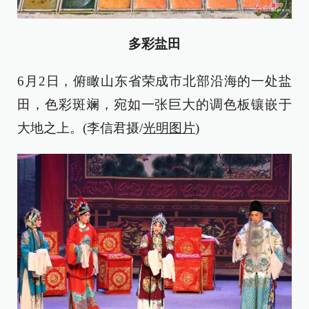
多彩盐田
6月2日，俯瞰山东省荣成市北部沿海的一处盐
田，色彩斑斓，宛如一张巨大的调色板镶嵌于
大地之上。(李信君摄/
光明图片
)