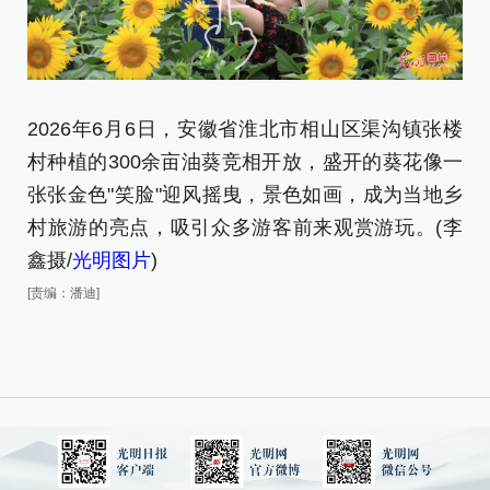
2026年6月6日，安徽省淮北市相山区渠沟镇张楼
2
村种植的300余亩油葵竞相开放，盛开的葵花像一
镇
张张金色"笑脸"迎风摇曳，景色如画，成为当地乡
[责
村旅游的亮点，吸引众多游客前来观赏游玩。(李
鑫摄/
光明图片
)
[责编：潘迪]