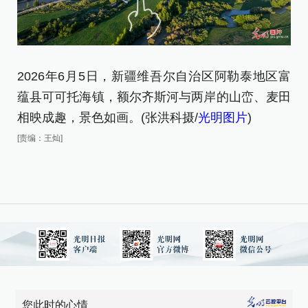
2026年6月5日，新疆维吾尔自治区阿勒泰地区富
蕴县可可托海镇，额尔齐斯河与两岸的山峦、麦田
相映成趣，景色如画。(张洪科摄/
光明图片
)
[责编：王灿]
您此时的心情