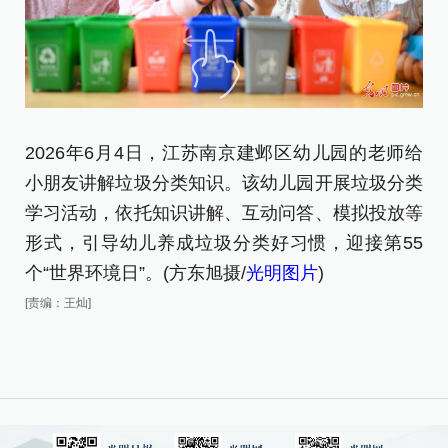
2026年6月4日，江苏南京建邺区幼儿园的老师给
2
小朋友讲解垃圾分类知识。该幼儿园开展垃圾分类
在
学习活动，依托知识讲解、互动问答、模拟投放等
明
形式，引导幼儿养成垃圾分类好习惯，迎接第55
[责
个“世界环境日”。(方东旭摄/
光明图片
)
[责编：王灿]