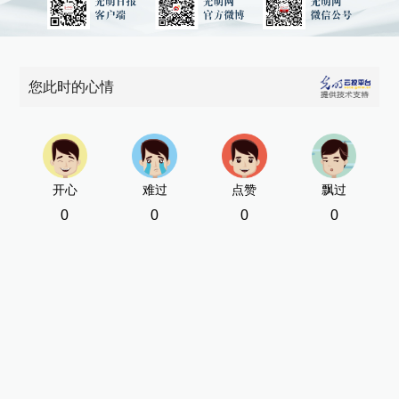
您此时的心情
开心
难过
点赞
飘过
0
0
0
0