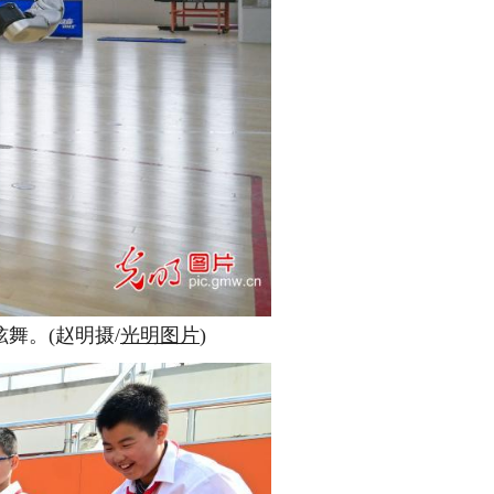
舞。(赵明摄/
光明图片
)