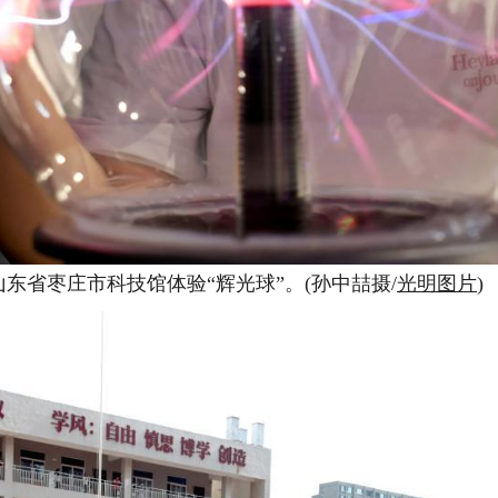
东省枣庄市科技馆体验“辉光球”。(孙中喆摄/
光明图片
)