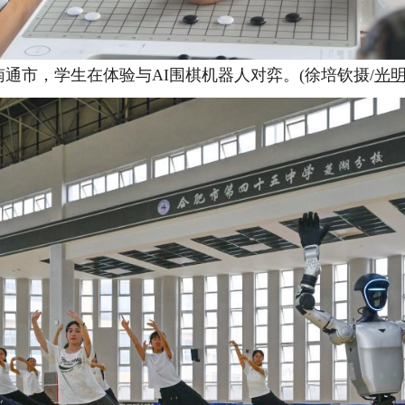
南通市，学生在体验与AI围棋机器人对弈。(徐培钦摄/
光