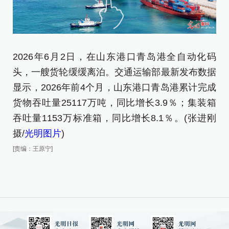
2026年6月2日，在山东港口青岛港全自动化码
2
头，一艘货轮缓缓离泊。交通运输部最新发布数据
头
显示，2026年前4个月，山东港口青岛港累计完成
图
货物吞吐量25117万吨，同比增长3.9％；集装箱
[责
吞吐量1153万标准箱，同比增长8.1％。(张进刚
摄/
光明图片
)
[责编：王原宁]