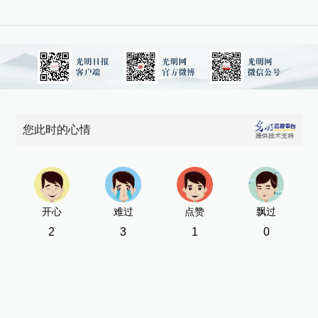
您此时的心情
开心
难过
点赞
飘过
2
3
1
0