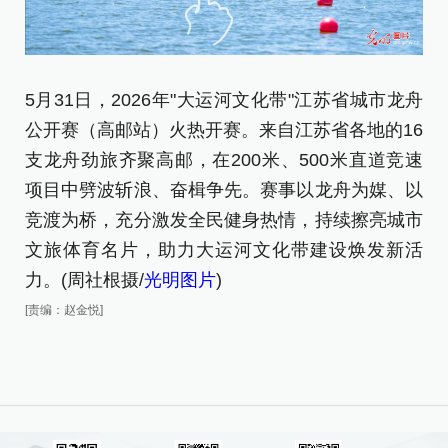
2
5月31日，2026年"大运河文化带"江苏省城市龙舟
域
公开赛（高邮站）火热开赛。来自江苏省各地的16
[责
支龙舟劲旅齐聚高邮，在200米、500米直道竞速
项目中劈波斩浪、奋楫争先。赛事以龙舟为媒、以
竞渡为桥，充分激发全民健身热情，持续擦亮城市
文旅体育名片，助力大运河文化带建设焕发新活
力。(周社根摄/
光明图片
)
[责编：赵金悦]