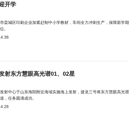
迎开学
市栾城区印刷企业加紧赶制中小学教材，车间全力冲刺生产，保障新学期
位。
14:38
发射东方慧眼高光谱01、02星
发射中心于山东海阳附近海域实施海上发射，捷龙三号将东方慧眼高光谱
道，任务圆满成功。
14:28