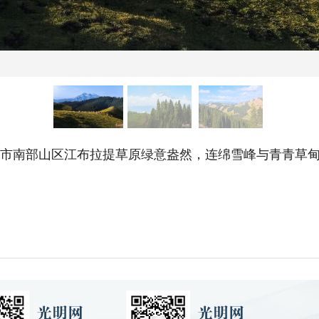
吉市南部山区江布拉提草原绿意盎然，连绵雪峰与青青草甸