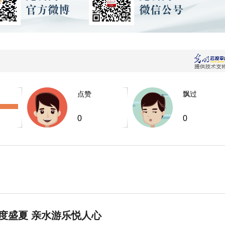
点赞
飘过
0
0
度盛夏 亲水游乐悦人心