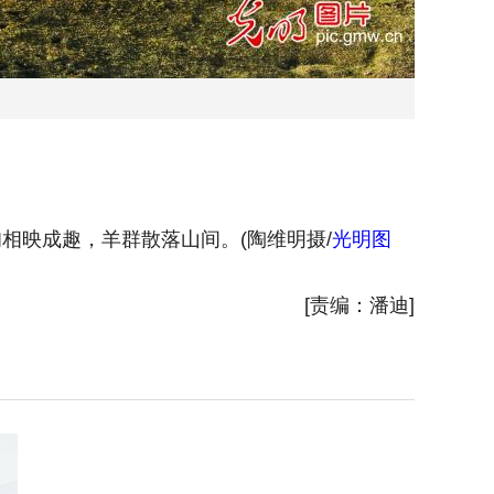
相映成趣，羊群散落山间。(陶维明摄/
光明图
2026
[责编：潘迪]