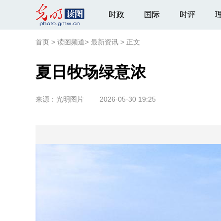
时政
国际
时评
首页
>
读图频道
>
最新资讯
>
正文
夏日牧场绿意浓
来源：
光明图片
2026-05-30 19:25