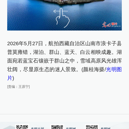
2026年5月27日，航拍西藏自治区山南市浪卡子县
2
普莫雍错，湖泊、群山、蓝天、白云相映成趣。湖
普
面宛若蓝宝石镶嵌于群山之中，雪域高原风光雄浑
(
壮阔，尽显原生态的迷人景致。(颜桂海摄/
光明图
[责
片
)
[责编：王原宁]