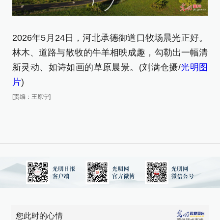
2026年5月24日，河北承德御道口牧场晨光正好。
2
林木、道路与散牧的牛羊相映成趣，勾勒出一幅清
(
新灵动、如诗如画的草原晨景。(刘满仓摄/
光明图
[责
片
)
[责编：王原宁]
您此时的心情