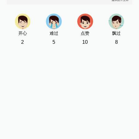
开心
难过
点赞
飘过
2
5
10
8