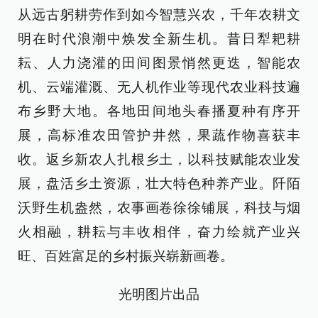
从远古躬耕劳作到如今智慧兴农，千年农耕文
明在时代浪潮中焕发全新生机。昔日犁耙耕
耘、人力浇灌的田间图景悄然更迭，智能农
机、云端灌溉、无人机作业等现代农业科技遍
布乡野大地。各地田间地头春播夏种有序开
展，高标准农田管护井然，果蔬作物喜获丰
收。返乡新农人扎根乡土，以科技赋能农业发
展，盘活乡土资源，壮大特色种养产业。阡陌
沃野生机盎然，农事画卷徐徐铺展，科技与烟
火相融，耕耘与丰收相伴，奋力绘就产业兴
旺、百姓富足的乡村振兴崭新画卷。
光明图片出品