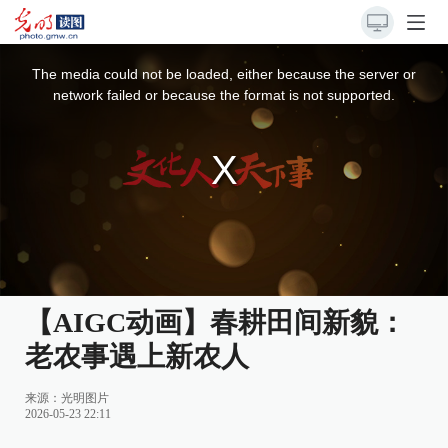
This
is
a
The media could not be loaded, either because the server or
modal
window.
network failed or because the format is not supported.
【AIGC动画】春耕田间新貌：
老农事遇上新农人
来源：光明图片
2026-05-23 22:11