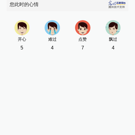
您此时的心情
开心
难过
点赞
飘过
5
4
7
4