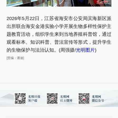
2026年5月22日，江苏省海安市公安局滨海新区派
出所联合海安金港实验小学开展生物多样性保护主
2
题教育活动‌，组织学生来到当地养殖科普馆，通过
在
观看标本、知识科普、普法宣传等形式，提升学生
(
的生物保护与法治认知。(周强摄/
光明图片
)
[责
[责编：潘迪]