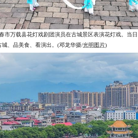
宜春市万载县花灯戏剧团演员在古城景区表演花灯戏。当
城、品美食、看演出。(邓龙华摄/
光明图片
)