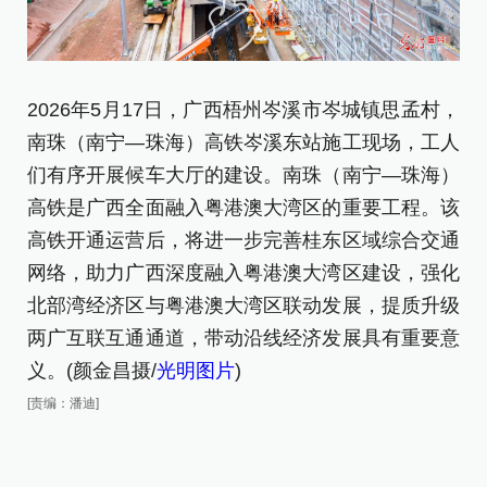
2
2026年5月17日，广西梧州岑溪市岑城镇思孟村，
南
南珠（南宁—珠海）高铁岑溪东站施工现场，工人
们
们有序开展候车大厅的建设。南珠（南宁—珠海）
[责
高铁是广西全面融入粤港澳大湾区的重要工程。该
高铁开通运营后，将进一步完善桂东区域综合交通
网络，助力广西深度融入粤港澳大湾区建设，强化
北部湾经济区与粤港澳大湾区联动发展，提质升级
两广互联互通通道，带动沿线经济发展具有重要意
义。(颜金昌摄/
光明图片
)
[责编：潘迪]