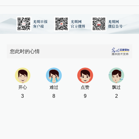
您此时的心情
开心
难过
点赞
飘过
3
8
9
2