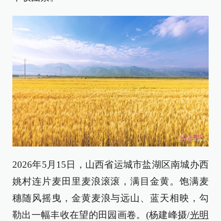
2026年5月15日，山西省运城市盐湖区南城办西
姚村连片麦田里麦浪滚滚，满目金黄。饱满麦
穗随风摇曳，金黄麦浪与远山、蓝天相映，勾
勒出一幅丰收在望的田园画卷。(杨建峰摄/
光明