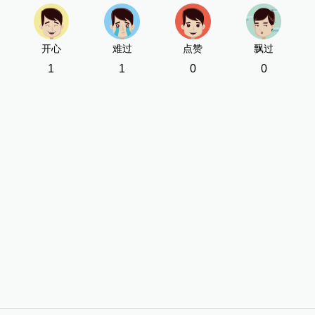
开心
难过
点赞
飘过
1
1
0
0