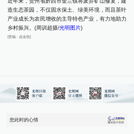
近年来，贵州省黔西市金兰镇将废弃矿山修复，建
造生态茶园，不仅固水保土、绿美环境，而且茶叶
产业成长为农民增收的主导特色产业，有力地助力
乡村振兴。(周训超摄/
光明图片
)
2
[责编：赵金悦]
弃
蝶
[责
您此时的心情