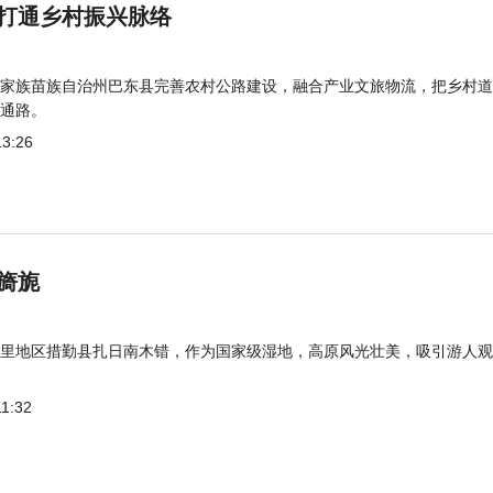
打通乡村振兴脉络
家族苗族自治州巴东县完善农村公路建设，融合产业文旅物流，把乡村道
通路。
13:26
旖旎
里地区措勤县扎日南木错，作为国家级湿地，高原风光壮美，吸引游人观
11:32