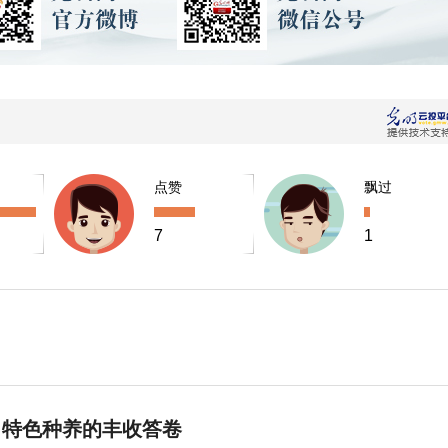
点赞
飘过
7
1
 特色种养的丰收答卷