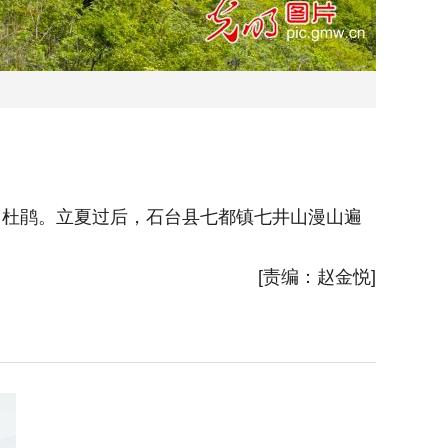
中杜鹃。立夏过后，石台县七都镇七井山漫山遍
2026
野的野生
[责编：赵金悦]