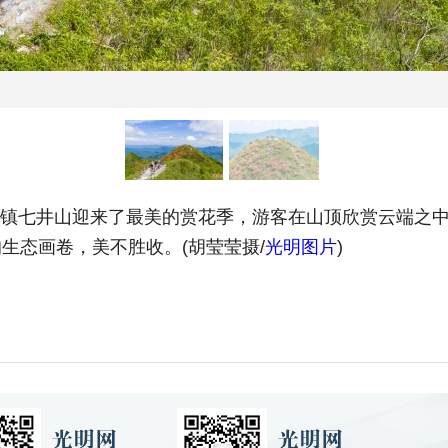
都镇七井山迎来了最美的赏花季，游客在山顶欣赏云端之
生态画卷，美不胜收。(胡莹莹摄/
光明图片
)