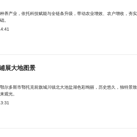
种养产业，依托科技赋能与全链条升级，带动农业增效、农户增收，夯实
础。
14:41
铺展大地图景
鄂尔多斯市鄂托克前旗城川镇北大池盐湖色彩绚丽，历史悠久，独特景致
来观光。
13:31