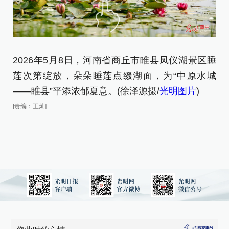
2026年5月8日，河南省商丘市睢县凤仪湖景区睡
2
莲次第绽放，朵朵睡莲点缀湖面，为“中原水城
莲
——睢县”平添浓郁夏意。(徐泽源摄/
光明图片
)
—
[责编：王灿]
[责