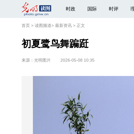
时政
国际
时评
首页
>
读图频道
>
最新资讯
>
正文
初夏鹭鸟舞蹁跹
来源：
光明图片
2026-05-08 10:35