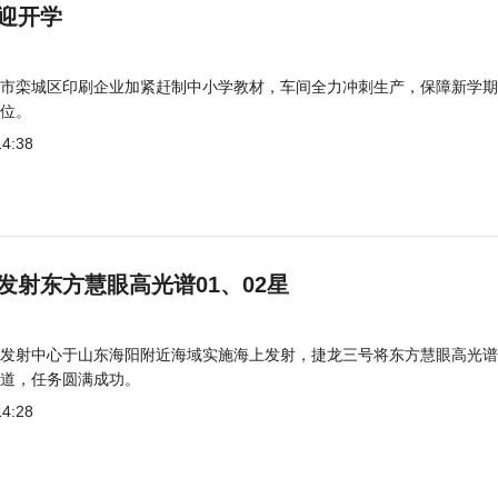
迎开学
市栾城区印刷企业加紧赶制中小学教材，车间全力冲刺生产，保障新学期
位。
14:38
发射东方慧眼高光谱01、02星
发射中心于山东海阳附近海域实施海上发射，捷龙三号将东方慧眼高光谱
道，任务圆满成功。
14:28