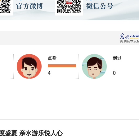
点赞
飘过
4
0
度盛夏 亲水游乐悦人心