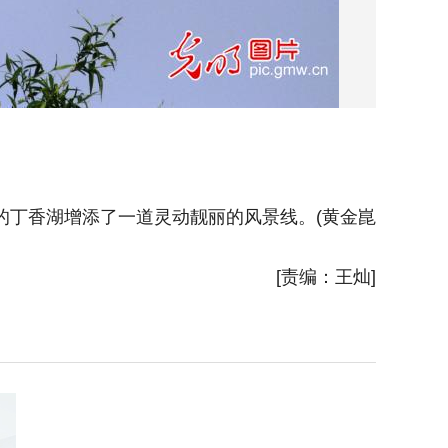
的丁香湖增添了一道灵动靓丽的风景线。(黄金崑
2026
[责编：王灿]