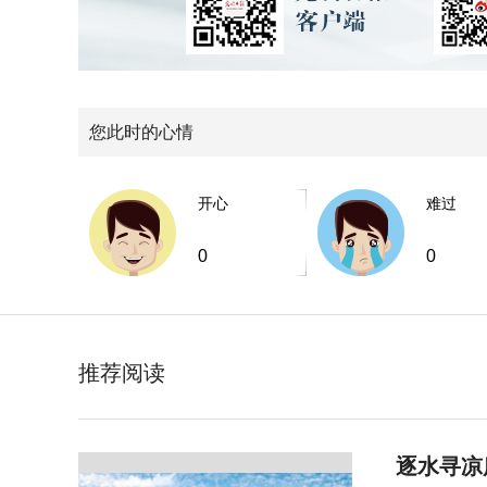
您此时的心情
开心
难过
0
0
推荐阅读
逐水寻凉