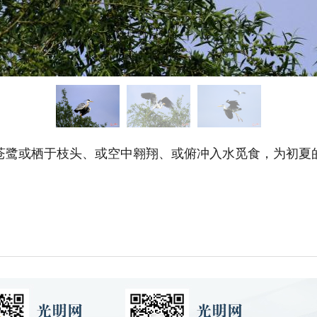
苍鹭或栖于枝头、或空中翱翔、或俯冲入水觅食，为初夏