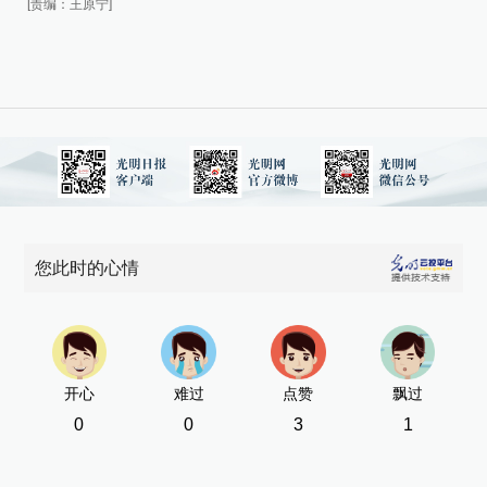
[责编：王原宁]
您此时的心情
开心
难过
点赞
飘过
0
0
3
1