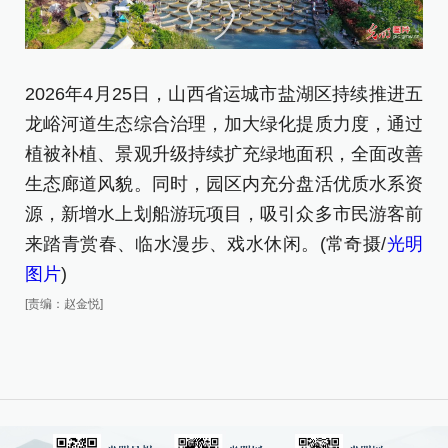
2026年4月25日，山西省运城市盐湖区持续推进五
2
龙峪河道生态综合治理，加大绿化提质力度，通过
镇
植被补植、景观升级持续扩充绿地面积，全面改善
摄/
生态廊道风貌。同时，园区内充分盘活优质水系资
[责
源，新增水上划船游玩项目，吸引众多市民游客前
来踏青赏春、临水漫步、戏水休闲。(常奇摄/
光明
图片
)
[责编：赵金悦]