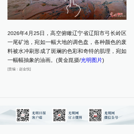
2026年4月25日，高空俯瞰辽宁省辽阳市弓长岭区
2
一尾矿池，宛如一幅大地的调色盘，各种颜色的废
一
料被水冲刷形成了斑斓的色彩和奇特的肌理，宛如
料
一幅幅抽象的油画。(黄金崑摄/
光明图片
)
一
[责编：赵金悦]
[责