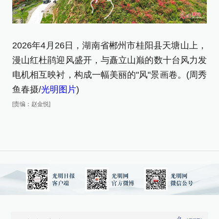
2026年4月26日，湖南省郴州市桂阳县天塘山上，
2
漫山红杜鹃迎风盛开，与矗立山巅的数十台风力发
漫
电机相互映衬，构成一幅美丽的"风"景画卷。(周秀
电
鱼春摄/
光明图片
)
鱼
[责编：赵金悦]
[责