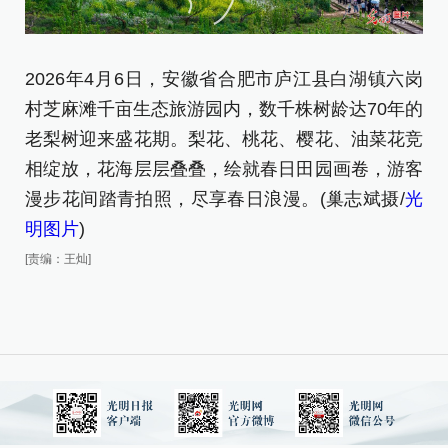
2026年4月6日，安徽省合肥市庐江县白湖镇六岗
村芝麻滩千亩生态旅游园内，数千株树龄达70年的
老梨树迎来盛花期。梨花、桃花、樱花、油菜花竞
相绽放，花海层层叠叠，绘就春日田园画卷，游客
漫步花间踏青拍照，尽享春日浪漫。(巢志斌摄/
光
明图片
)
[责编：王灿]