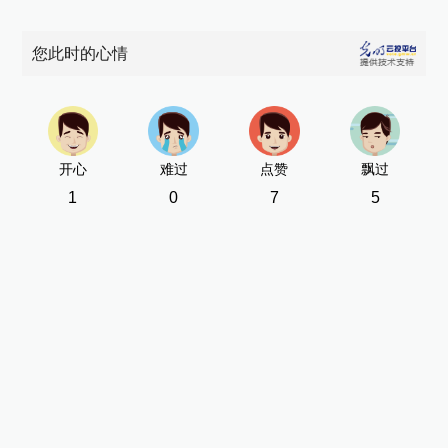
您此时的心情
开心
难过
点赞
飘过
1
0
7
5