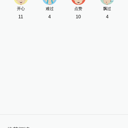
开心
难过
点赞
飘过
11
4
10
4