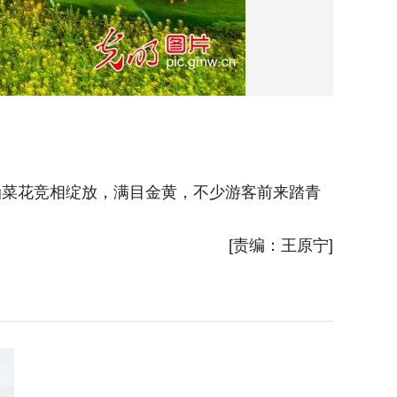
油菜花竞相绽放，满目金黄，不少游客前来踏青
2026
[责编：王原宁]