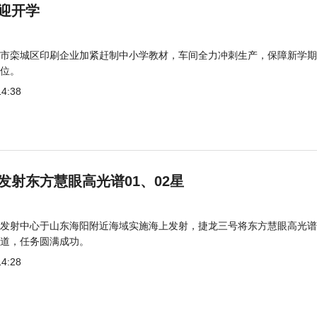
迎开学
市栾城区印刷企业加紧赶制中小学教材，车间全力冲刺生产，保障新学期
位。
14:38
发射东方慧眼高光谱01、02星
发射中心于山东海阳附近海域实施海上发射，捷龙三号将东方慧眼高光谱
道，任务圆满成功。
14:28