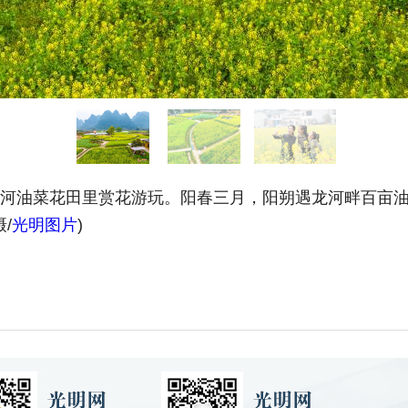
龙河油菜花田里赏花游玩。阳春三月，阳朔遇龙河畔百亩
/
光明图片
)