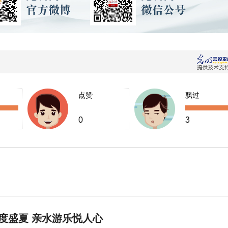
点赞
飘过
0
3
度盛夏 亲水游乐悦人心