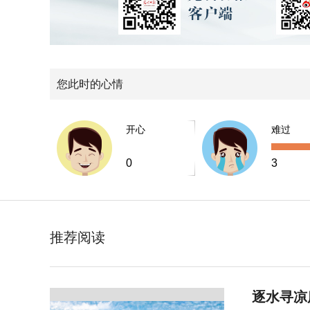
您此时的心情
开心
难过
0
3
推荐阅读
逐水寻凉